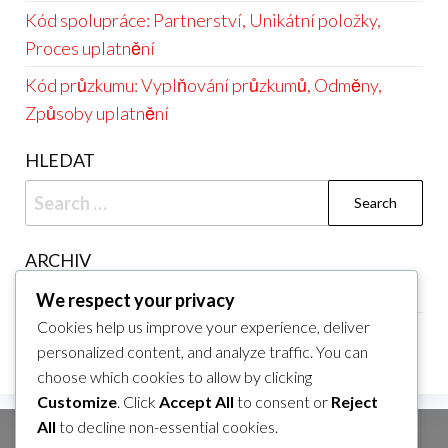
Kód spolupráce: Partnerství, Unikátní položky,
Proces uplatnění
Kód průzkumu: Vyplňování průzkumů, Odměny,
Způsoby uplatnění
HLEDAT
Search
for:
ARCHIV
March 2026
We respect your privacy
Cookies help us improve your experience, deliver
February 2026
personalized content, and analyze traffic. You can
choose which cookies to allow by clicking
Customize
. Click
Accept All
to consent or
Reject
All
to decline non-essential cookies.