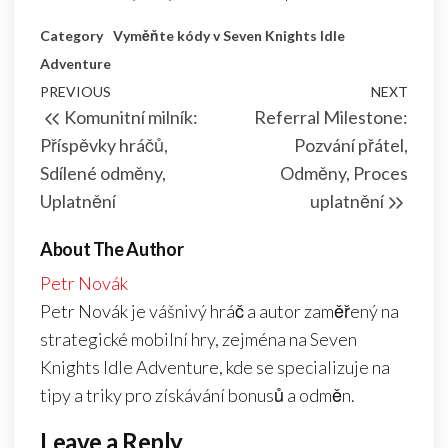
Category
Vyměňte kódy v Seven Knights Idle
Adventure
Post
Previous
PREVIOUS
NEXT
Next
Komunitní milník:
Referral Milestone:
navigation
Post
Post
Příspěvky hráčů,
Pozvání přátel,
Sdílené odměny,
Odměny, Proces
Uplatnění
uplatnění
About The Author
Petr Novák
Petr Novák je vášnivý hráč a autor zaměřený na
strategické mobilní hry, zejména na Seven
Knights Idle Adventure, kde se specializuje na
tipy a triky pro získávání bonusů a odměn.
Leave a Reply