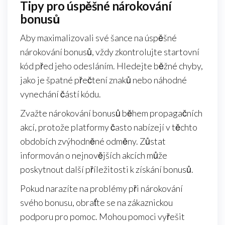
Tipy pro úspěšné nárokování
bonusů
Aby maximalizovali své šance na úspěšné
nárokování bonusů, vždy zkontrolujte startovní
kód před jeho odesláním. Hledejte běžné chyby,
jako je špatné přečtení znaků nebo náhodné
vynechání částí kódu.
Zvažte nárokování bonusů během propagačních
akcí, protože platformy často nabízejí v těchto
obdobích zvýhodněné odměny. Zůstat
informován o nejnovějších akcích může
poskytnout další příležitosti k získání bonusů.
Pokud narazíte na problémy při nárokování
svého bonusu, obraťte se na zákaznickou
podporu pro pomoc. Mohou pomoci vyřešit