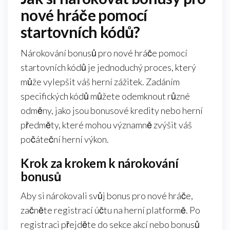
nové hráče pomocí
startovních kódů?
Nárokování bonusů pro nové hráče pomocí
startovních kódů je jednoduchý proces, který
může vylepšit váš herní zážitek. Zadáním
specifických kódů můžete odemknout různé
odměny, jako jsou bonusové kredity nebo herní
předměty, které mohou významně zvýšit váš
počáteční herní výkon.
Krok za krokem k nárokování
bonusů
Aby si nárokovali svůj bonus pro nové hráče,
začněte registrací účtu na herní platformě. Po
registraci přejděte do sekce akcí nebo bonusů