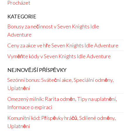
Procházet
KATEGORIE
Bonusy za nečinnost v Seven Knights Idle
Adventure
Ceny za akce ve hře Seven Knights Idle Adventure
Vyměňte kódy v Seven Knights Idle Adventure
NEJNOVĚJŠÍ PŘÍSPĚVKY
Sezónní bonus: Sváteční akce, Speciální odměny,
Uplatnění
Omezený milník: Rarita odměn, Tipy na uplatnění,
Informace o expiraci
Komunitní kód: Příspěvky hráčů, Sdílené odměny,
Uplatnění