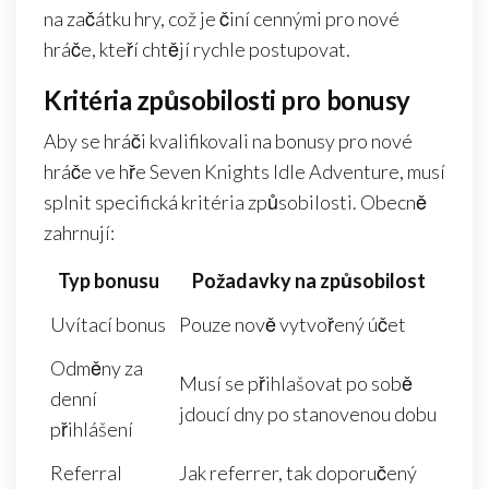
na začátku hry, což je činí cennými pro nové
hráče, kteří chtějí rychle postupovat.
Kritéria způsobilosti pro bonusy
Aby se hráči kvalifikovali na bonusy pro nové
hráče ve hře Seven Knights Idle Adventure, musí
splnit specifická kritéria způsobilosti. Obecně
zahrnují:
Typ bonusu
Požadavky na způsobilost
Uvítací bonus
Pouze nově vytvořený účet
Odměny za
Musí se přihlašovat po sobě
denní
jdoucí dny po stanovenou dobu
přihlášení
Referral
Jak referrer, tak doporučený