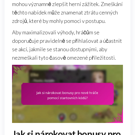
mohou významně zlepšit herní zážitek. Zmeškání
těchto nabídek může znamenat ztrátu cenných
zdrojů, které by mohly pomoci v postupu.
Aby maximalizovali výhody, hráčům se
doporučuje pravidelně se přihlašovat a účastnit
se akcí, jakmile se stanou dostupnými, aby
nezmeškali tyto časově omezené příležitosti.
Jak si nárokovat bonusy pro