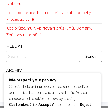
Uplatnění
Kód spolupráce: Partnerství, Unikátní položky,
Proces uplatnění
Kód průzkumu: Vyplňování průzkumů, Odměny,
Způsoby uplatnění
HLEDAT
Search
for:
ARCHIV
March 2026
We respect your privacy
Cookies help us improve your experience, deliver
February 2026
personalized content, and analyze traffic. You can
choose which cookies to allow by clicking
Customize
. Click
Accept All
to consent or
Reject