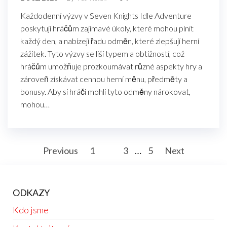
Každodenní výzvy v Seven Knights Idle Adventure
poskytují hráčům zajímavé úkoly, které mohou plnit
každý den, a nabízejí řadu odměn, které zlepšují herní
zážitek. Tyto výzvy se liší typem a obtížností, což
hráčům umožňuje prozkoumávat různé aspekty hry a
zároveň získávat cennou herní měnu, předměty a
bonusy. Aby si hráči mohli tyto odměny nárokovat,
mohou…
Posts
Previous
1
2
3
…
5
Next
pagination
ODKAZY
Kdo jsme