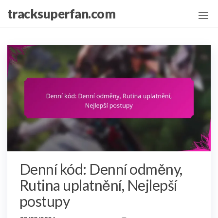
Skip
tracksuperfan.com
to
the
content
Denní kód: Denní odměny,
Rutina uplatnění, Nejlepší
postupy