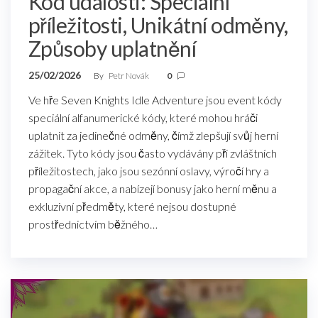
Kód události: Speciální
příležitosti, Unikátní odměny,
Způsoby uplatnění
25/02/2026
By
Petr Novák
0
Ve hře Seven Knights Idle Adventure jsou event kódy
speciální alfanumerické kódy, které mohou hráči
uplatnit za jedinečné odměny, čímž zlepšují svůj herní
zážitek. Tyto kódy jsou často vydávány při zvláštních
příležitostech, jako jsou sezónní oslavy, výročí hry a
propagační akce, a nabízejí bonusy jako herní měnu a
exkluzivní předměty, které nejsou dostupné
prostřednictvím běžného…