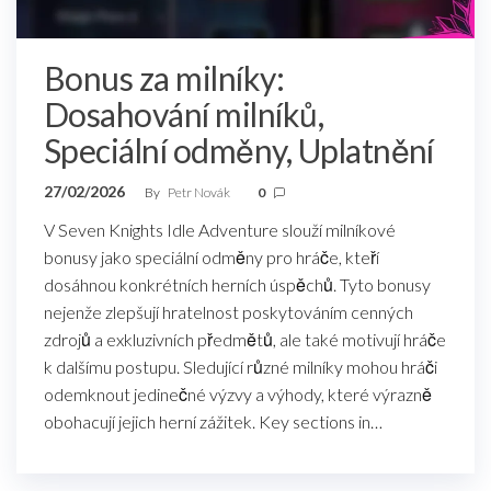
Bonus za milníky:
Dosahování milníků,
Speciální odměny, Uplatnění
27/02/2026
By
Petr Novák
0
V Seven Knights Idle Adventure slouží milníkové
bonusy jako speciální odměny pro hráče, kteří
dosáhnou konkrétních herních úspěchů. Tyto bonusy
nejenže zlepšují hratelnost poskytováním cenných
zdrojů a exkluzivních předmětů, ale také motivují hráče
k dalšímu postupu. Sledující různé milníky mohou hráči
odemknout jedinečné výzvy a výhody, které výrazně
obohacují jejich herní zážitek. Key sections in…